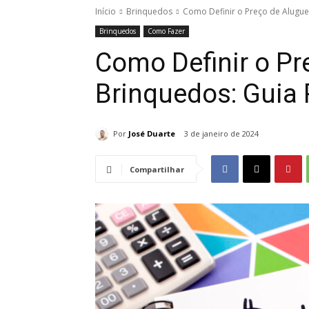
Início
Brinquedos
Como Definir o Preço de Alugue
Brinquedos
Como Fazer
Como Definir o Pr
Brinquedos: Guia
Por
José Duarte
3 de janeiro de 2024
Compartilhar