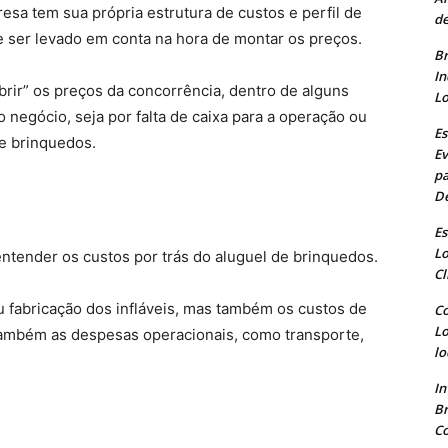
esa tem sua própria estrutura de custos e perfil de
de
ve ser levado em conta na hora de montar os preços.
Br
In
brir” os preços da concorrência, dentro de alguns
Lo
negócio, seja por falta de caixa para a operação ou
Es
de brinquedos.
Ev
pa
D
Es
Lo
ntender os custos por trás do aluguel de brinquedos.
Cl
u fabricação dos infláveis, mas também os custos de
Co
Lo
mbém as despesas operacionais, como transporte,
lo
In
B
Co