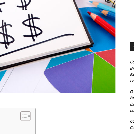
Co
B
Ex
L
O 
B
Ex
L
Co
Co