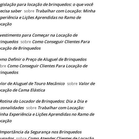
gislação para locação de brinquedos: o que você
ecisa saber
Trabalhar com Locação: Minha
sobre
periência e Lições Aprendidas no Ramo de
ocação
vestimento para Começar na Locação de
rinquedos
Como Conseguir Clientes Para
sobre
cação de Brinquedos
mo Definir o Preço de Aluguel de Brinquedos
Como Conseguir Clientes Para Locação de
obre
rinquedos
lor de Aluguel de Touro Mecânico
Valor de
sobre
cação de Cama Elástica
Rotina do Locador de Brinquedos: Dia a Dia e
zonalidades
Trabalhar com Locação:
sobre
nha Experiência e Lições Aprendidas no Ramo de
ocação
Importância da Segurança nos Brinquedos
lugados
Como Atender Clientes de Locação
sobre