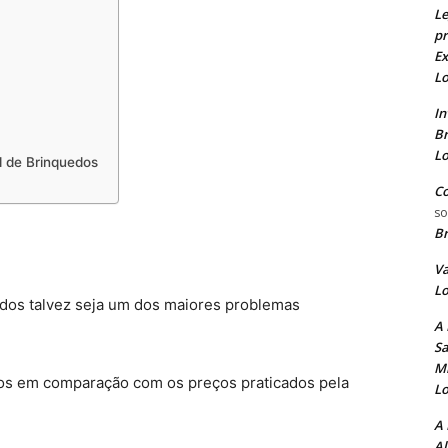
Le
pr
Ex
L
In
B
Lo
l de Brinquedos
Co
s
B
Va
Lo
edos talvez seja um dos maiores problemas
A 
Sa
Mi
dos em comparação com os preços praticados pela
L
A 
A