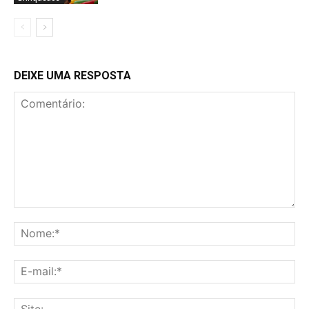
DEIXE UMA RESPOSTA
Comentário:
No
E-
mai
Sit